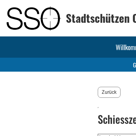
Stadtschützen 
Willko
G
Zurück
,
Schiessz