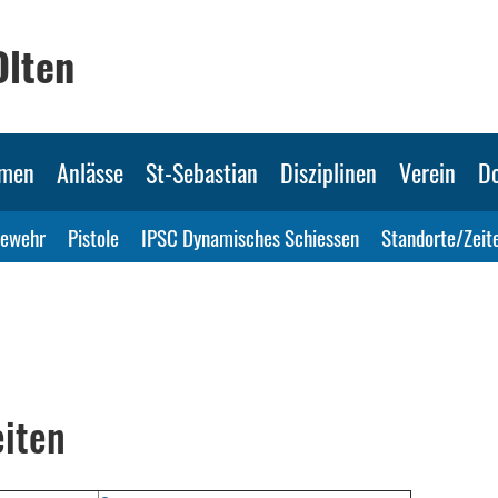
Olten
mmen
Anlässe
St-Sebastian
Disziplinen
Verein
D
ewehr
Pistole
IPSC Dynamisches Schiessen
Standorte/Zeit
eiten